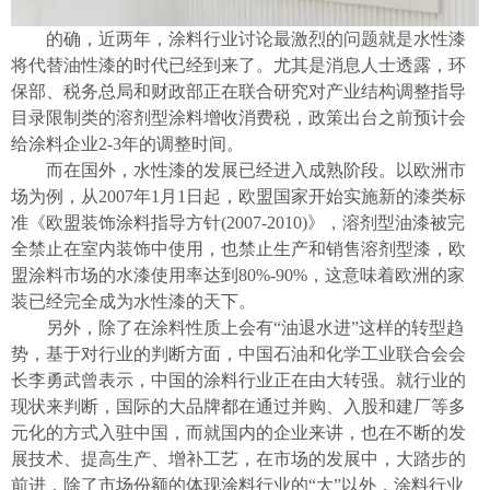
的确，近两年，涂料行业讨论最激烈的问题就是水性漆
将代替油性漆的时代已经到来了。尤其是消息人士透露，环
保部、税务总局和财政部正在联合研究对产业结构调整指导
目录限制类的溶剂型涂料增收消费税，政策出台之前预计会
给涂料企业2-3年的调整时间。
而在国外，水性漆的发展已经进入成熟阶段。以欧洲市
场为例，从2007年1月1日起，欧盟国家开始实施新的漆类标
准《欧盟装饰涂料指导方针(2007-2010)》，溶剂型油漆被完
全禁止在室内装饰中使用，也禁止生产和销售溶剂型漆，欧
盟涂料市场的水漆使用率达到80%-90%，这意味着欧洲的家
装已经完全成为水性漆的天下。
另外，除了在涂料性质上会有“油退水进”这样的转型趋
势，基于对行业的判断方面，中国石油和化学工业联合会会
长李勇武曾表示，中国的涂料行业正在由大转强。就行业的
现状来判断，国际的大品牌都在通过并购、入股和建厂等多
元化的方式入驻中国，而就国内的企业来讲，也在不断的发
展技术、提高生产、增补工艺，在市场的发展中，大踏步的
前进，除了市场份额的体现涂料行业的“大”以外，涂料行业