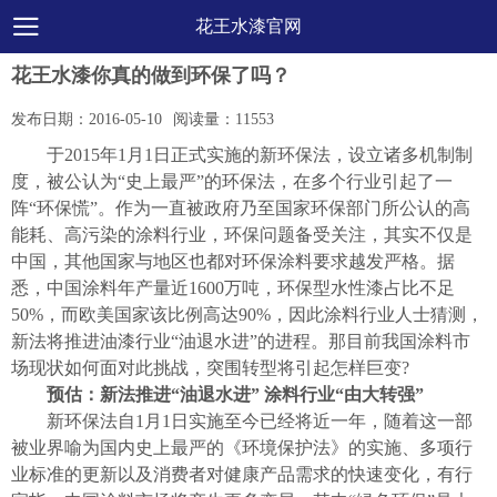
花王水漆官网
花王水漆你真的做到环保了吗？
发布日期：
2016-05-10
阅读量：
11553
于2015年1月1日正式实施的新环保法，设立诸多机制制
度，被公认为“史上最严”的环保法，在多个行业引起了一
阵“环保慌”。作为一直被政府乃至国家环保部门所公认的高
能耗、高污染的涂料行业，环保问题备受关注，其实不仅是
中国，其他国家与地区也都对环保涂料要求越发严格。据
悉，中国涂料年产量近1600万吨，环保型水性漆占比不足
50%，而欧美国家该比例高达90%，因此涂料行业人士猜测，
新法将推进油漆行业“油退水进”的进程。那目前我国涂料市
场现状如何面对此挑战，突围转型将引起怎样巨变?
预估：新法推进“油退水进” 涂料行业“由大转强”
新环保法自1月1日实施至今已经将近一年，随着这一部
被业界喻为国内史上最严的《环境保护法》的实施、多项行
业标准的更新以及消费者对健康产品需求的快速变化，有行