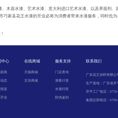
、木器水漆、艺术水漆、意大利进口艺术水漆、以及界面剂、固
通市巧家县花王水漆的开业必将为消费者带来水漆服务，同时也为
！
业！
闻中心
在线商城
服务支持
联系我们
司新闻
天猫商城
门店查询
广东花王涂料有限公
业动态
京东商城
漆量计算
生产基地：广东省开
体报道
水漆问答
开平工厂电话：0750-2
店开业
防伪鉴别
集团总部电话：0760-2