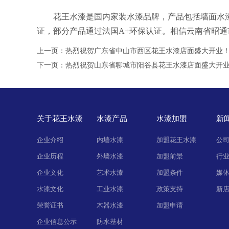
花王水漆是国内家装水漆品牌，产品包括墙面水漆
证，部分产品通过法国A+环保认证。相信云南省昭
上一页：
热烈祝贺广东省中山市西区花王水漆店面盛大开业
下一页：
热烈祝贺山东省聊城市阳谷县花王水漆店面盛大开
关于花王水漆
水漆产品
水漆加盟
新
企业介绍
内墙水漆
加盟花王水漆
公
企业历程
外墙水漆
加盟前景
行
企业文化
艺术水漆
加盟条件
媒
水漆文化
工业水漆
政策支持
新
荣誉证书
木器水漆
加盟申请
企业信息公示
防水基材