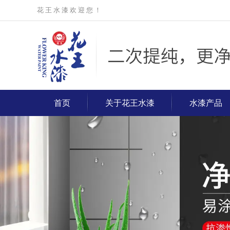
花 王 水 漆 欢 迎 您 ！
首页
关于花王水漆
水漆产品