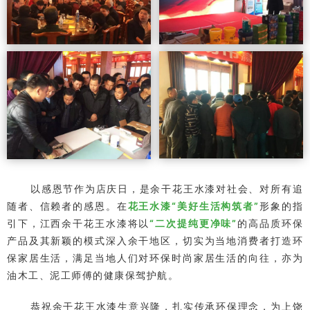
以感恩节作为店庆日，是余干花王水漆对社会、对所有追
随者、信赖者的感恩。
在
花王水漆“美好生活构筑者”
形象的指
引下，江西余干花王水漆将以
“二次提纯更净味”
的高品质环保
产品及其新颖的模式深入余干地区，切实为当地消费者打造环
保家居生活，满足当地人们对环保时尚家居生活的向往，亦为
油木工、泥工师傅的健康保驾护航。
恭祝余干花王水漆生意兴隆，扎实传承环保理念，为上饶