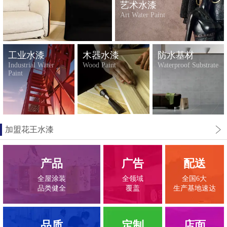
艺术水漆
Art Water Paint
工业水漆
木器水漆
防水基材
Industrial Water
Wood Paint
Waterproof Substrate
Paint
加盟花王水漆
产品
广告
配送
全屋涂装
全领域
全国6大
品类健全
覆盖
生产基地速达
品质
定制
店面