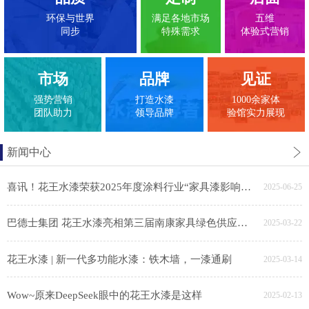
环保与世界
满足各地市场
五维
同步
特殊需求
体验式营销
市场
品牌
见证
强势营销
打造水漆
1000余家体
团队助力
领导品牌
验馆实力展现
新闻中心
喜讯！花王水漆荣获2025年度涂料行业“家具漆影响力品牌”
2025-06-25
巴德士集团 花王水漆亮相第三届南康家具绿色供应链展，助力家具产业链绿色转型
2025-03-22
花王水漆 | 新一代多功能水漆：铁木墙，一漆通刷
2025-03-14
Wow~原来DeepSeek眼中的花王水漆是这样
2025-02-13