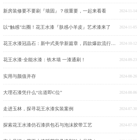
新房装修要不要刷『墙固』？很重要，一起来看看
2024-11-14
以“触感”出圈！花王水漆『肤感小羊皮』艺术漆来了
2024-11-05
花王水漆冠晶石：新中式美学新篇章，四款爆款流行色惊艳登场
2024-10-12
花王水漆·全能水漆：铁木墙 一漆通刷！
2024-09-23
实用与颜值并存
2024-08-26
大理石漆凭什么“出道即C位”
2024-08-06
走进玉林，探寻花王水漆实装案例
2024-07-30
探索花王水漆仿石漆拱包石与泡沫胶带工艺
2024-07-19