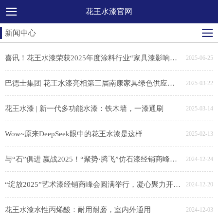
花王水漆官网
新闻中心
喜讯！花王水漆荣获2025年度涂料行业“家具漆影响力品牌”
2025-06-25
巴德士集团 花王水漆亮相第三届南康家具绿色供应链展，助力家具产业链绿色转型
2025-03-22
花王水漆 | 新一代多功能水漆：铁木墙，一漆通刷
2025-03-14
Wow~原来DeepSeek眼中的花王水漆是这样
2025-02-13
与“石”俱进 赢战2025！“聚势·腾飞”仿石漆经销商峰会胜利召开
2024-12-24
“绽放2025”艺术漆经销商峰会圆满举行，凝心聚力开新局
2024-12-20
花王水漆水性丙烯酸：耐用耐磨，室内外通用
2024-12-03