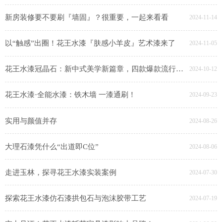
新房装修要不要刷『墙固』？很重要，一起来看看
2024-11-14
以“触感”出圈！花王水漆『肤感小羊皮』艺术漆来了
2024-11-05
花王水漆冠晶石：新中式美学新篇章，四款爆款流行色惊艳登场
2024-10-12
花王水漆·全能水漆：铁木墙 一漆通刷！
2024-09-23
实用与颜值并存
2024-08-26
大理石漆凭什么“出道即C位”
2024-08-06
走进玉林，探寻花王水漆实装案例
2024-07-30
探索花王水漆仿石漆拱包石与泡沫胶带工艺
2024-07-19