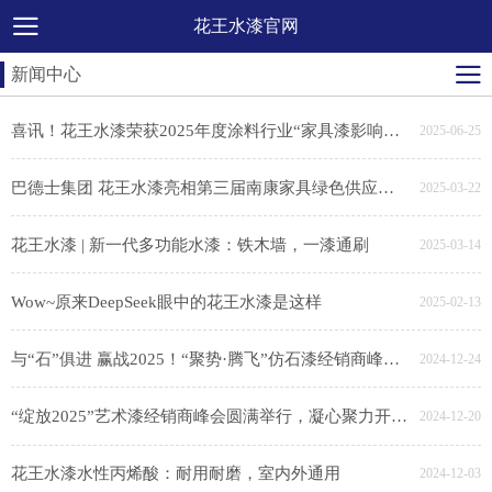
花王水漆官网
新闻中心
喜讯！花王水漆荣获2025年度涂料行业“家具漆影响力品牌”
2025-06-25
巴德士集团 花王水漆亮相第三届南康家具绿色供应链展，助力家具产业链绿色转型
2025-03-22
花王水漆 | 新一代多功能水漆：铁木墙，一漆通刷
2025-03-14
Wow~原来DeepSeek眼中的花王水漆是这样
2025-02-13
与“石”俱进 赢战2025！“聚势·腾飞”仿石漆经销商峰会胜利召开
2024-12-24
“绽放2025”艺术漆经销商峰会圆满举行，凝心聚力开新局
2024-12-20
花王水漆水性丙烯酸：耐用耐磨，室内外通用
2024-12-03