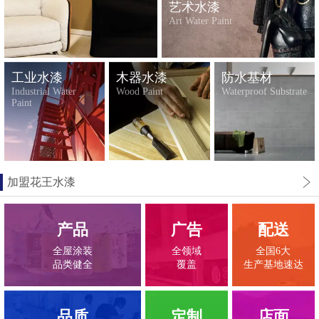
艺术水漆
Art Water Paint
工业水漆
木器水漆
防水基材
Industrial Water
Wood Paint
Waterproof Substrate
Paint
加盟花王水漆
产品
广告
配送
全屋涂装
全领域
全国6大
品类健全
覆盖
生产基地速达
品质
定制
店面