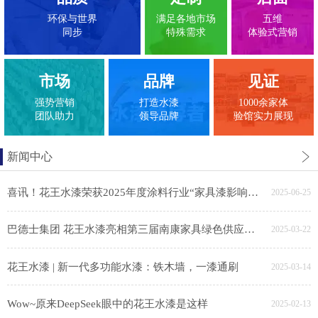
环保与世界
满足各地市场
五维
同步
特殊需求
体验式营销
市场
品牌
见证
强势营销
打造水漆
1000余家体
团队助力
领导品牌
验馆实力展现
新闻中心
喜讯！花王水漆荣获2025年度涂料行业“家具漆影响力品牌”
2025-06-25
巴德士集团 花王水漆亮相第三届南康家具绿色供应链展，助力家具产业链绿色转型
2025-03-22
花王水漆 | 新一代多功能水漆：铁木墙，一漆通刷
2025-03-14
Wow~原来DeepSeek眼中的花王水漆是这样
2025-02-13