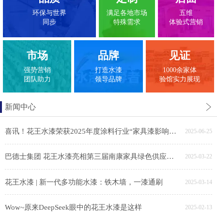
环保与世界
满足各地市场
五维
同步
特殊需求
体验式营销
市场
品牌
见证
强势营销
打造水漆
1000余家体
团队助力
领导品牌
验馆实力展现
新闻中心
喜讯！花王水漆荣获2025年度涂料行业“家具漆影响力品牌”
2025-06-25
巴德士集团 花王水漆亮相第三届南康家具绿色供应链展，助力家具产业链绿色转型
2025-03-22
花王水漆 | 新一代多功能水漆：铁木墙，一漆通刷
2025-03-14
Wow~原来DeepSeek眼中的花王水漆是这样
2025-02-13