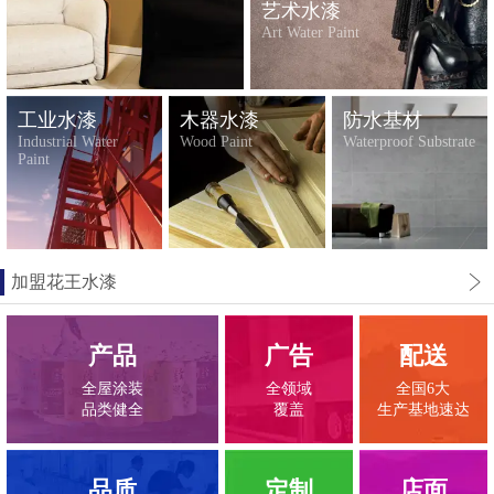
艺术水漆
Art Water Paint
工业水漆
木器水漆
防水基材
Industrial Water
Wood Paint
Waterproof Substrate
Paint
加盟花王水漆
产品
广告
配送
全屋涂装
全领域
全国6大
品类健全
覆盖
生产基地速达
品质
定制
店面