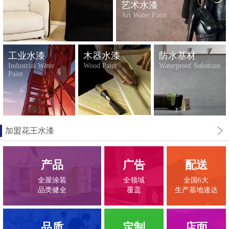
艺术水漆
Art Water Paint
工业水漆
木器水漆
防水基材
Industrial Water
Wood Paint
Waterproof Substrate
Paint
加盟花王水漆
产品
广告
配送
全屋涂装
全领域
全国6大
品类健全
覆盖
生产基地速达
品质
定制
店面