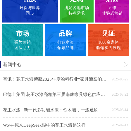
环保与世界
满足各地市场
五维
同步
特殊需求
体验式营销
市场
品牌
见证
强势营销
打造水漆
1000余家体
团队助力
领导品牌
验馆实力展现
新闻中心
喜讯！花王水漆荣获2025年度涂料行业“家具漆影响力品牌”
2025-06-25
巴德士集团 花王水漆亮相第三届南康家具绿色供应链展，助力家具产业链绿色转型
2025-03-22
花王水漆 | 新一代多功能水漆：铁木墙，一漆通刷
2025-03-14
Wow~原来DeepSeek眼中的花王水漆是这样
2025-02-13