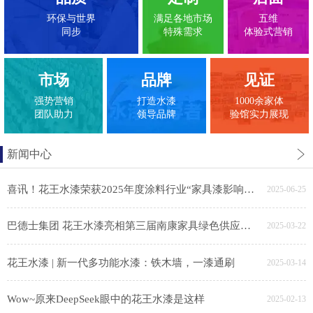
环保与世界
满足各地市场
五维
同步
特殊需求
体验式营销
市场
品牌
见证
强势营销
打造水漆
1000余家体
团队助力
领导品牌
验馆实力展现
新闻中心
喜讯！花王水漆荣获2025年度涂料行业“家具漆影响力品牌”
2025-06-25
巴德士集团 花王水漆亮相第三届南康家具绿色供应链展，助力家具产业链绿色转型
2025-03-22
花王水漆 | 新一代多功能水漆：铁木墙，一漆通刷
2025-03-14
Wow~原来DeepSeek眼中的花王水漆是这样
2025-02-13