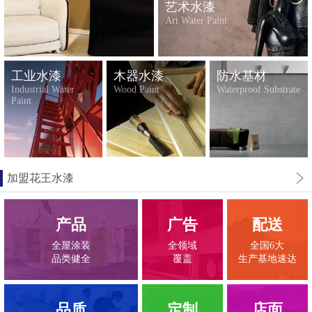
艺术水漆
Art Water Paint
工业水漆
木器水漆
防水基材
Industrial Water
Wood Paint
Waterproof Substrate
Paint
加盟花王水漆
产品
广告
配送
全屋涂装
全领域
全国6大
品类健全
覆盖
生产基地速达
品质
定制
店面