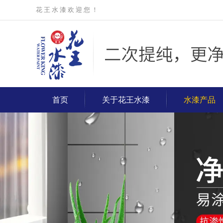
花 王 水 漆 欢 迎 您 ！
首页
关于花王水漆
水漆产品